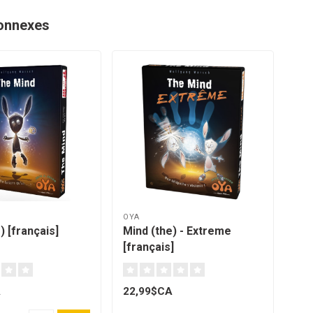
onnexes
OYA
) [français]
Mind (the) - Extreme
[français]
A
22,99$CA