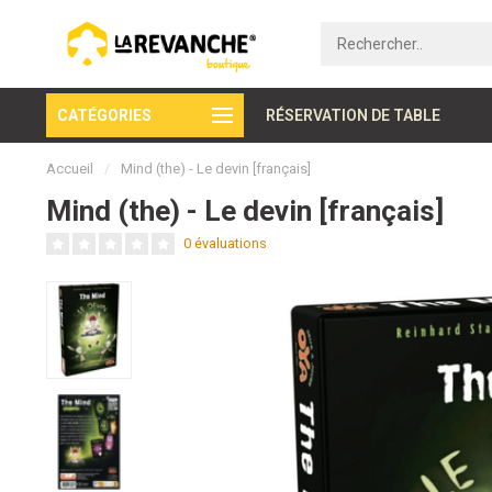
CATÉGORIES
Paiement sécurisé
RÉSERVATION DE TABLE
Accueil
/
Mind (the) - Le devin [français]
Mind (the) - Le devin [français]
0 évaluations