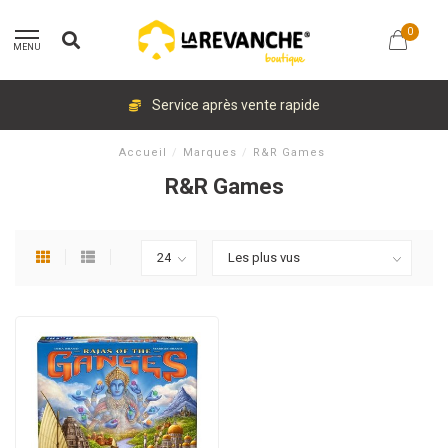
0
MENU
Service après vente rapide
Accueil
/
Marques
/
R&R Games
R&R Games