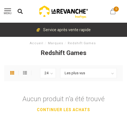
0
MENU
Service après vente rapide
Accueil
/
Marques
/
Redshift Games
Redshift Games
Aucun produit n'a été trouvé
CONTINUER LES ACHATS