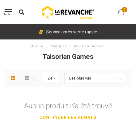
0
MENU
Service après vente rapide
Accueil
/
Marques
/
Talsorian Games
Talsorian Games
Aucun produit n'a été trouvé
CONTINUER LES ACHATS