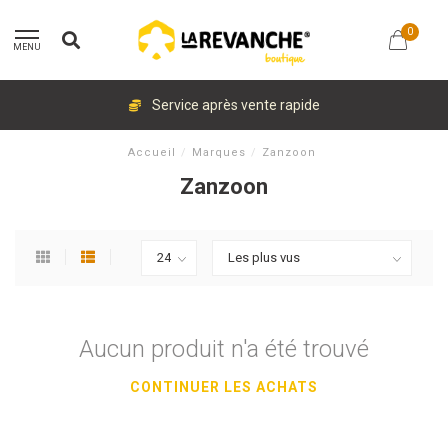
0
MENU
Service après vente rapide
Accueil
/
Marques
/
Zanzoon
Zanzoon
Aucun produit n'a été trouvé
CONTINUER LES ACHATS