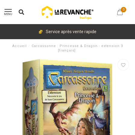
0
MENU
Service après vente rapide
Accueil
/
Carcassonne : Princesse & Dragon - extension 3
[français]