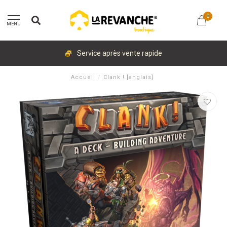
0
MENU
Service après vente rapide
Accueil
/
Clank ! [anglais]