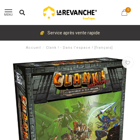
0
MENU
Service après vente rapide
Accueil
/
Clank ! - Dans l'espace ! [français]