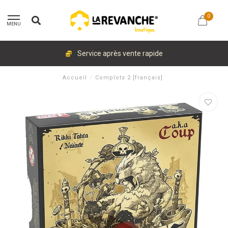
0
MENU
Service après vente rapide
Accueil
/
Complots 2 [français]