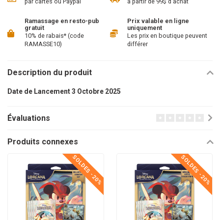
par cartes ou Paypal
à partir de 99$ d'achat
Ramassage en resto-pub
Prix valable en ligne
gratuit
uniquement
10% de rabais* (code
Les prix en boutique peuvent
RAMASSE10)
différer
Description du produit
Date de Lancement 3 Octobre 2025
Évaluations
Produits connexes
SOLDES -20%
SOLDES -20%