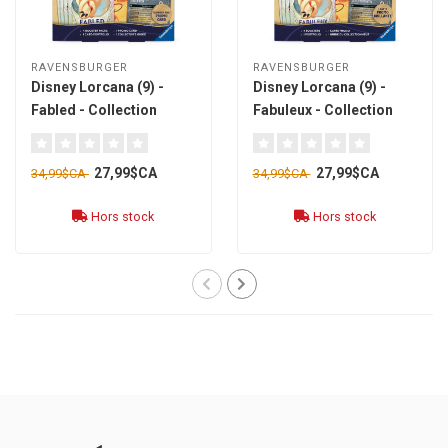
RAVENSBURGER
RAVENSBURGER
Disney Lorcana (9) -
Disney Lorcana (9) -
Fabled - Collection
Fabuleux - Collection
Starter Set [anglais] **3
Starter Set [français] **3
octobre 2025**
octobre 2025**
27,99$CA
27,99$CA
34,99$CA
34,99$CA
Hors stock
Hors stock