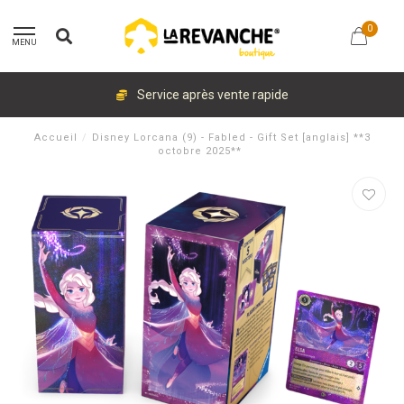
0
MENU
Service après vente rapide
Accueil
/
Disney Lorcana (9) - Fabled - Gift Set [anglais] **3
octobre 2025**