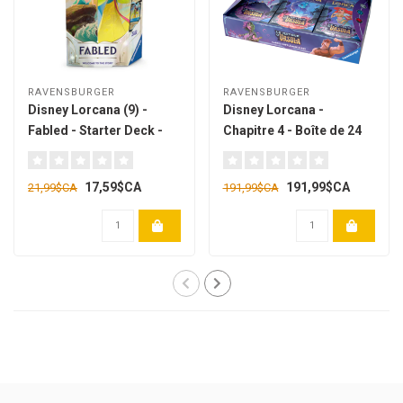
RAVENSBURGER
RAVENSBURGER
Disney Lorcana (9) -
Disney Lorcana -
Fabled - Starter Deck -
Chapitre 4 - Boîte de 24
Amber & Sapphire
boosters [français]
[anglais]
17,59$CA
191,99$CA
21,99$CA
191,99$CA