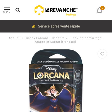
0
MENU
Service après vente rapide
Accueil
/
Disney Lorcana - Chapitre 2 - Deck de démarrage -
Ambre et Saphir [français]