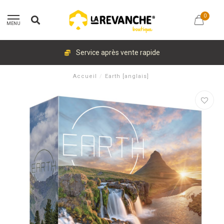
0
MENU
Service après vente rapide
Accueil
/
Earth [anglais]