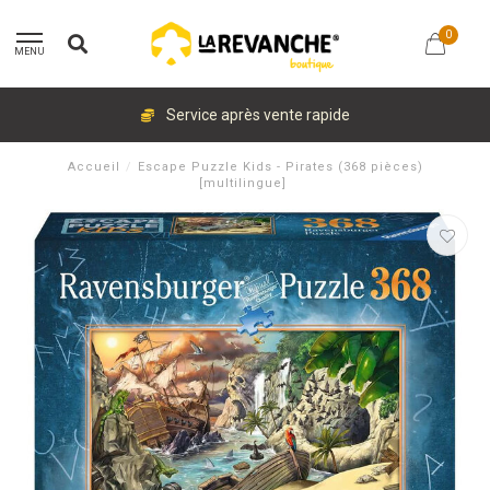
0
MENU
Service après vente rapide
Accueil
/
Escape Puzzle Kids - Pirates (368 pièces)
[multilingue]