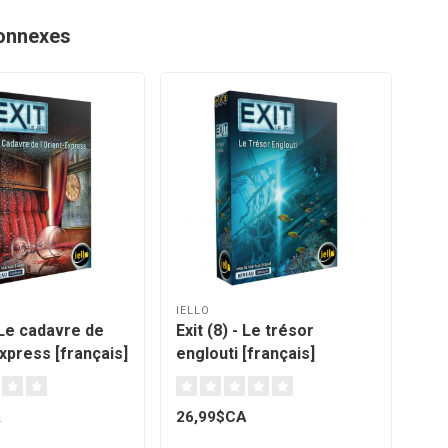
onnexes
IELLO
IEL
- Le cadavre de
Exit (8) - Le trésor
Exi
Express [français]
englouti [français]
sin
A
26,99$CA
26