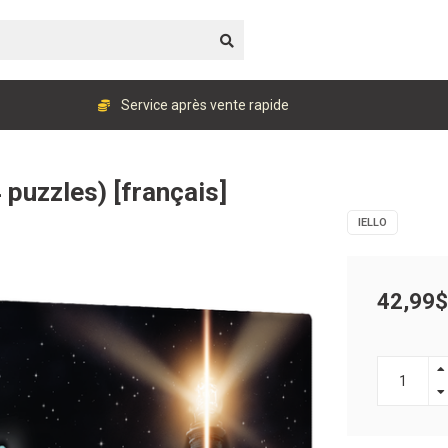
Service après vente rapide
4 puzzles) [français]
IELLO
42,99