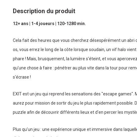
Description du produit
12+ ans | 1-4 joueurs | 120-1280 min.
Cela fait des heures que vous cherchez désespérément un abri c
os, vous errez le long de la côte lorsque soudain, un vif halo vien
phare ! Mais, brusquement, la lumière s'éteint, et vous apercevez u
qu'une chose à faire : pénétrer au plus vite dans la tour pour re
s'écrase !
EXIT est un jeu qui reprend les sensations des "escape games". M
aurez pour mission de sortir du jeu le plus rapidement possible. 
puzzle afin de découvrir différents lieux et d'en percer les mystè
Plus qu'un jeu : une expérience unique et immersive dans laquell