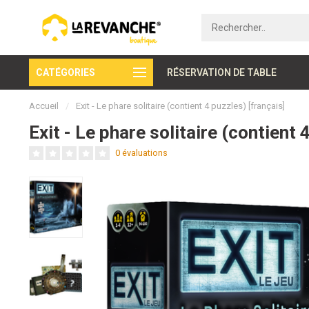
CATÉGORIES
Paiement sécurisé
RÉSERVATION DE TABLE
Accueil
/
Exit - Le phare solitaire (contient 4 puzzles) [français]
Exit - Le phare solitaire (contient 
0 évaluations