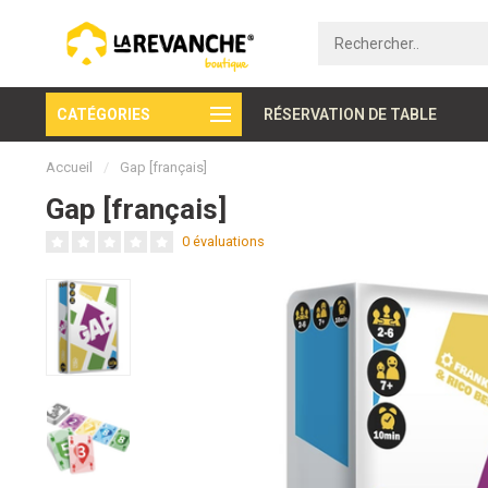
CATÉGORIES
Paiement sécurisé
RÉSERVATION DE TABLE
Accueil
/
Gap [français]
Gap [français]
0 évaluations