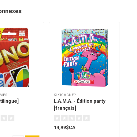
onnexes
AMES
KIKIGAGNE?
COC
ilingue]
L.A.M.A. - Édition party
Tri
[français]
14,99$CA
20