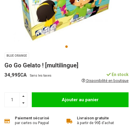
BLUE ORANGE
Go Go Gelato ! [multilingue]
34,99$CA
En stock
Sans les taxes
Disponibilité en boutique
Ajouter au panier
Paiement sécurisé
Livraison gratuite
par cartes ou Paypal
à partir de 99$ d'achat