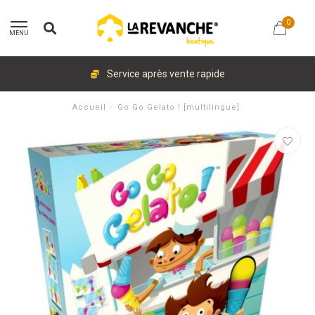
0
MENU
Service après vente rapide
Accueil
/
Go Go Gelato ! [multilingue]