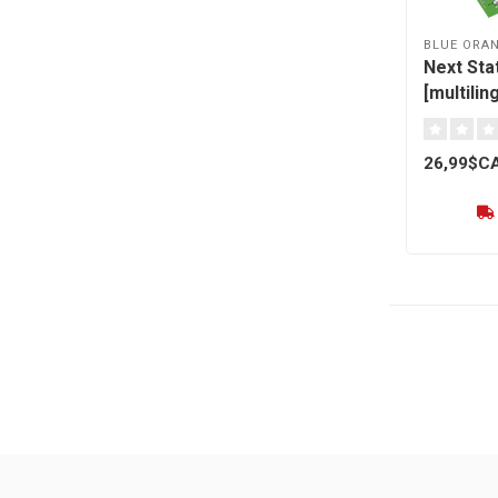
BLUE ORA
Next Sta
[multilin
26,99$C