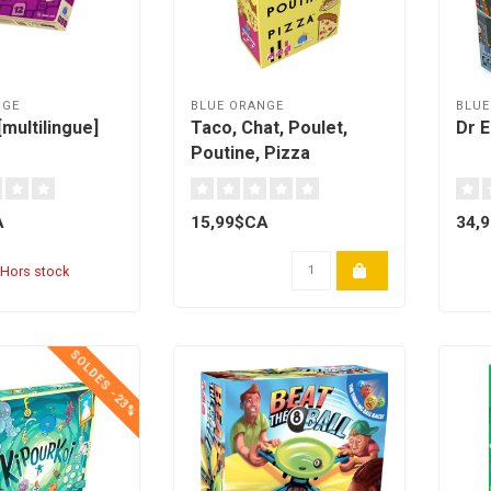
NGE
BLUE ORANGE
BLUE
[multilingue]
Taco, Chat, Poulet,
Dr E
Poutine, Pizza
[français]
A
15,99$CA
34,
Hors stock
SOLDES -23%