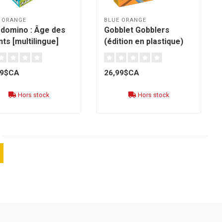
 ORANGE
BLUE ORANGE
gdomino : Âge des
Gobblet Gobblers
ts [multilingue]
(édition en plastique)
[multilingue]
99$CA
26,99$CA
Hors stock
Hors stock