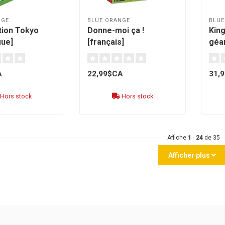
NGE
BLUE ORANGE
BLUE
tion Tokyo
Donne-moi ça !
Kin
gue]
[français]
géan
A
22,99$CA
31,
Hors stock
Hors stock
Affiche
1
-
24
de 35
Afficher plus