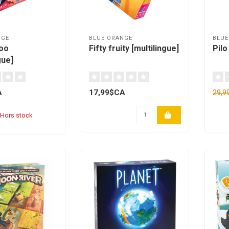
NGE
BLUE ORANGE
BLUE
oo
Fifty fruity [multilingue]
Pilo
gue]
A
17,99$CA
29,
Hors stock