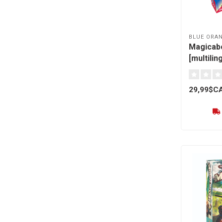
BLUE ORA
Magicab
[multilin
29,99$C