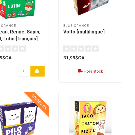
 ORANGE
BLUE ORANGE
au, Renne, Sapin,
Volto [multilingue]
, Lutin [français]
99$CA
31,99$CA
Hors stock
SOLDES 0%