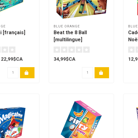
NGE
BLUE ORANGE
BLUE
 [français]
Beat the 8 Ball
Cade
[multilingue]
Noël
22,99$CA
34,99$CA
12,