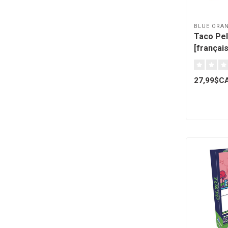
BLUE ORA
Taco Pe
[français
27,99$C