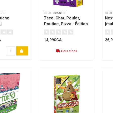
NGE
BLUE ORANGE
BLUE
luche
Taco, Chat, Poulet,
Next
]
Poutine, Pizza - Édition
[mul
8 Bit [français]
A
14,99$CA
26,
Hors stock