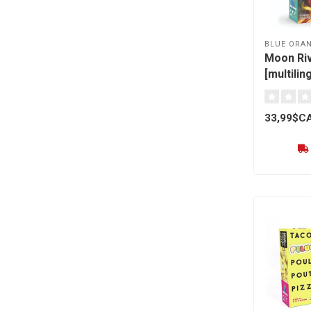
BLUE ORA
Moon Ri
[multilin
33,99$C