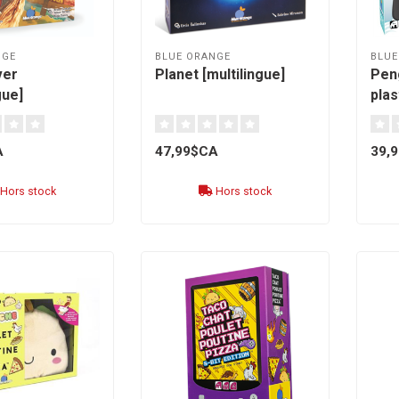
NGE
BLUE ORANGE
BLUE
ver
Planet [multilingue]
Pen
gue]
plas
A
47,99$CA
39,
Hors stock
Hors stock