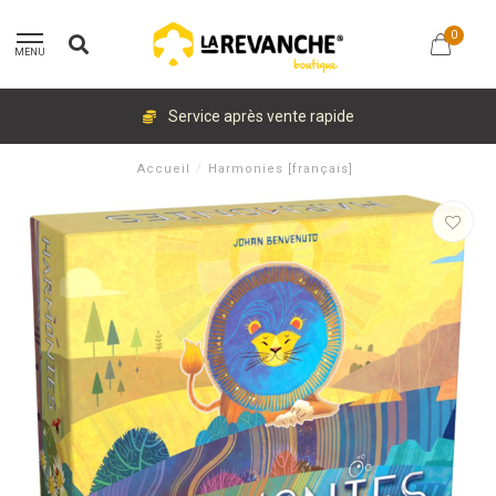
0
MENU
Service après vente rapide
Accueil
/
Harmonies [français]