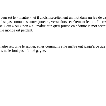
joueur est le « maître », et il choisit secrètement un mot dans un jeu de c
le n’est pas connu des autres joueurs, verra alors secrètement le mot. 
e « oui » ou « non » au maître afin qu’il puisse en déduire le mot secre
t le monde est perdant.
aître retourne le sablier, et les communs et le maître ont jusqu’à ce que 
ls ne le font pas, l’initié gagne.