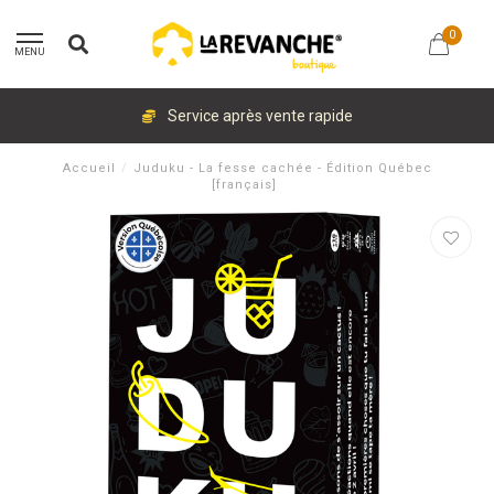
0
MENU
Service après vente rapide
Accueil
/
Juduku - La fesse cachée - Édition Québec
[français]