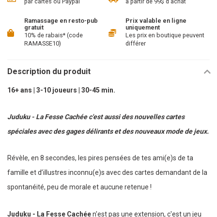
par cartes ou Paypal
à partir de 99$ d'achat
Ramassage en resto-pub
Prix valable en ligne
gratuit
uniquement
10% de rabais* (code
Les prix en boutique peuvent
RAMASSE10)
différer
Description du produit
16+ ans | 3-10 joueurs | 30-45 min.
Juduku - La Fesse Cachée
c'est aussi des nouvelles cartes
spéciales avec des gages délirants et des nouveaux mode de jeux.
Révèle, en 8 secondes, les pires pensées de tes ami(e)s de ta
famille et d’illustres inconnu(e)s avec des cartes demandant de la
spontanéité, peu de morale et aucune retenue !
Juduku - La Fesse Cachée
n'est pas une extension, c'est un jeu