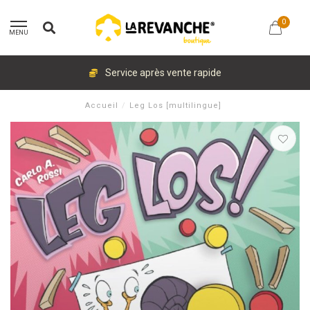
0
MENU
Service après vente rapide
Accueil
/
Leg Los [multilingue]