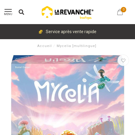
0
MENU
Service après vente rapide
Accueil
/
Mycelia [multilingue]