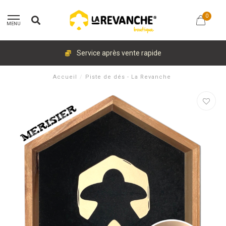
0
MENU
Service après vente rapide
Accueil
/
Piste de dés - La Revanche