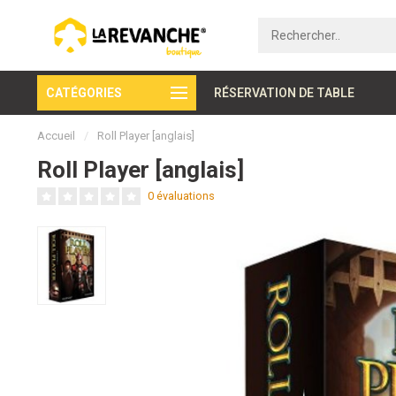
CATÉGORIES
Paiement sécurisé
RÉSERVATION DE TABLE
Accueil
/
Roll Player [anglais]
Roll Player [anglais]
0 évaluations