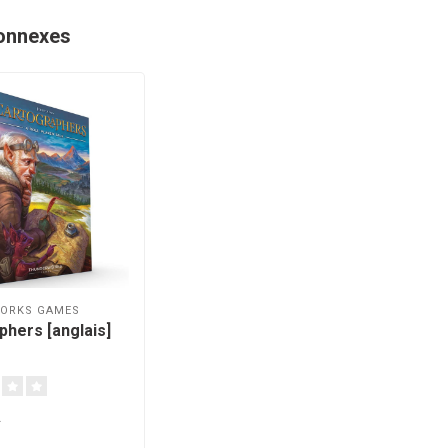
onnexes
ORKS GAMES
phers [anglais]
A