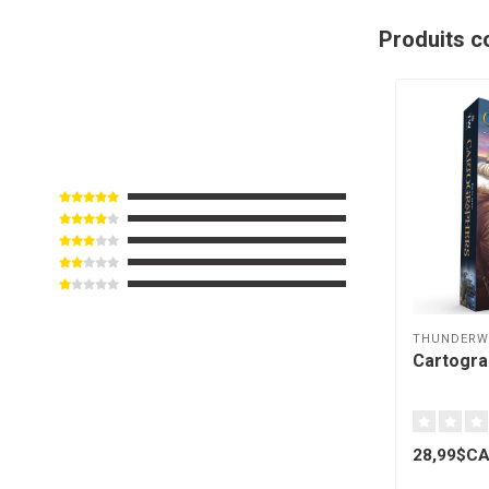
Produits c
THUNDERW
Cartogra
28,99$C