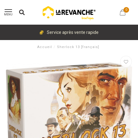
0
MENU
Service après vente rapide
Accueil
/
Sherlock 13 [français]