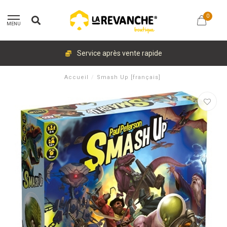
0
MENU
Service après vente rapide
Accueil
/
Smash Up [français]