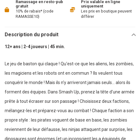
Ramassage en resto-pub
Prix valable en ligne
gratuit
uniquement
10% de rabais* (code
Les prix en boutique peuvent
RAMASSE10)
différer
Description du produit
12+ ans | 2-4 joueurs | 45 min.
Le jeu de baston qui claque ! Qu'est-ce que les aliens, les zombies,
les magiciens et les robots ont en commun ? Ils veulent tous
conquérir le monde ! Mais ils n'y arriveront jamais seuls... alors ils
forment des équipes. Dans Smash Up, prenez la tête d'une armée
prête à tout écraser sur son passage ! Choisissez deux factions,
mélangez-les et préparez-vous au combat ! Chaque faction a son
propre style : les pirates voguent de base en base, les zombies
reviennent de leur défausse, les ninjas attaquent par surprise, les
dinosaures sont énormes (et un inconscient les a équippés de