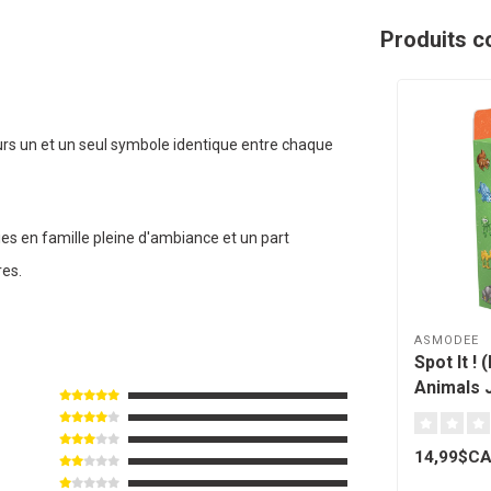
Produits c
ujours un et un seul symbole identique entre chaque
ies en famille pleine d'ambiance et un part
res.
ASMODEE
Spot It ! 
Animals J
14,99$C