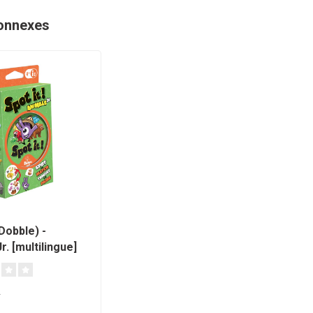
onnexes
(Dobble) -
r. [multilingue]
A