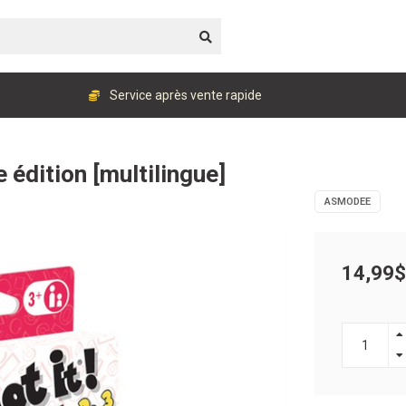
Service après vente rapide
le édition [multilingue]
ASMODEE
14,99