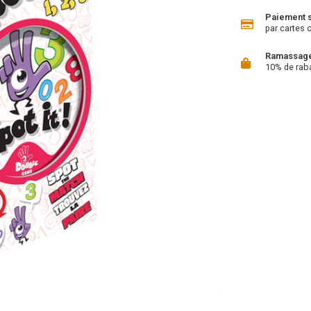
Paiement 
par cartes 
Ramassage 
10% de rab