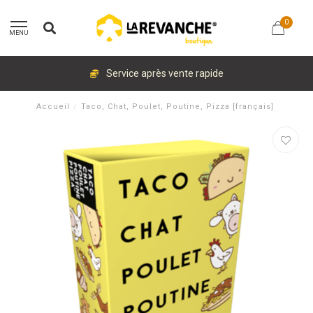
0
MENU
Service après vente rapide
Accueil
/
Taco, Chat, Poulet, Poutine, Pizza [français]