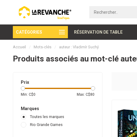
CATÉGORIES
Paiement sécurisé
RÉSERVATION DE TABLE
Accueil
/
Mots-clés
/
auteur : Vladimír Suchý
Produits associés au mot-clé aute
Prix
Min: C$
0
Max: C$
80
Marques
Toutes les marques
Rio Grande Games