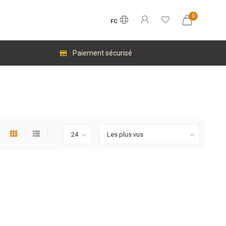
0
FC
Paiement sécurisé