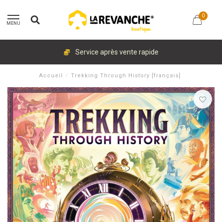
0
MENU
Service après vente rapide
Accueil
/
Trekking Through History [français]