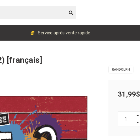
Service après vente rapide
 [français]
RANDOLPH
31,99