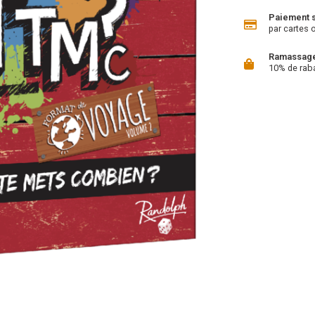
Paiement 
par cartes 
Ramassage 
10% de rab