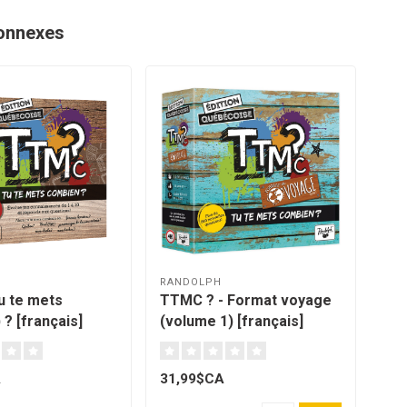
onnexes
RANDOLPH
RAN
 te mets
TTMC ? - Format voyage
Qui
? [français]
(volume 1) [français]
A
31,99$CA
12,