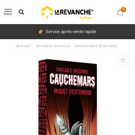
0
MENU
Service après vente rapide
Accueil
/
Unstable Unicorns : Cauchemars [français]