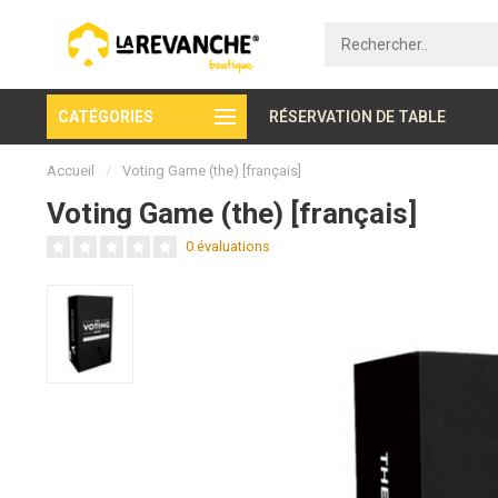
CATÉGORIES
Paiement sécurisé
RÉSERVATION DE TABLE
Accueil
/
Voting Game (the) [français]
Voting Game (the) [français]
0 évaluations