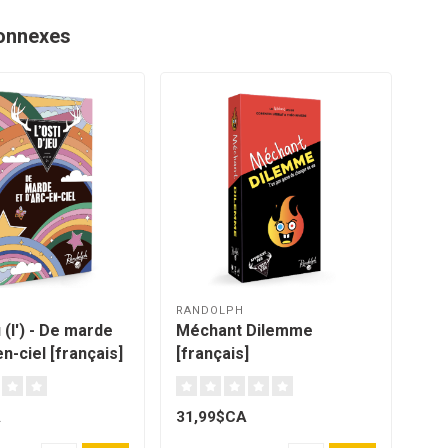
onnexes
RANDOLPH
JOK
 (l') - De marde
Méchant Dilemme
Jok
en-ciel [français]
[français]
A
31,99$CA
44