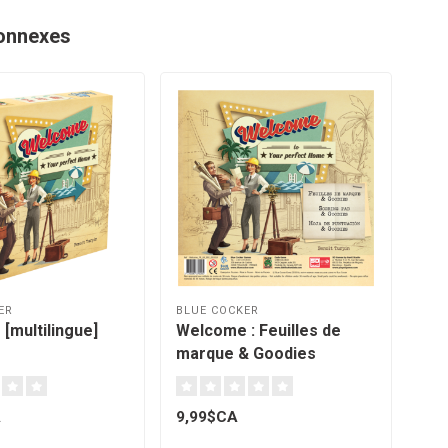
onnexes
ER
BLUE COCKER
BLU
[multilingue]
Welcome : Feuilles de
Wel
marque & Goodies
oeu
[multilingue]
[mu
A
9,99$CA
14