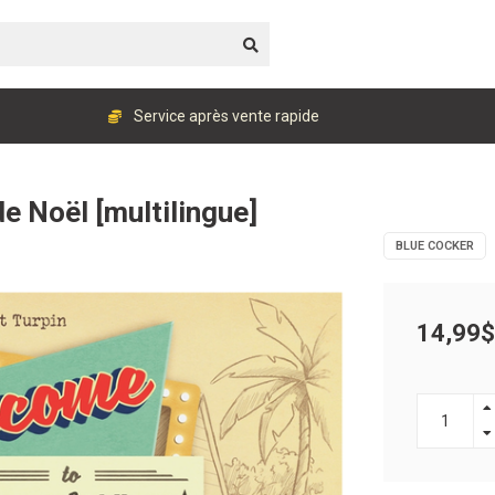
Service après vente rapide
 Noël [multilingue]
BLUE COCKER
14,99