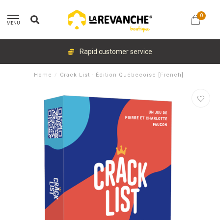
0
MENU
Rapid customer service
Home
/
Crack List - Édition Québecoise [French]