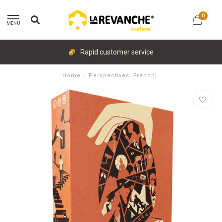
0
MENU
Rapid customer service
Home
/
Perspectives [French]