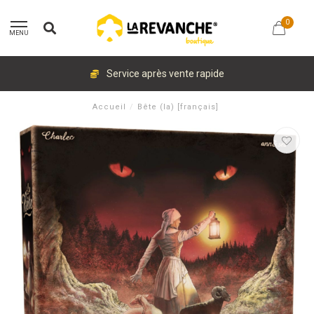
0
MENU
Service après vente rapide
Accueil
/
Bête (la) [français]