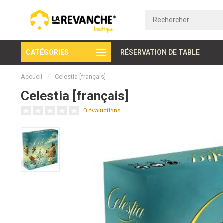
CATÉGORIES
Paiement sécurisé
RÉSERVATION DE TABLE
Accueil
/
Celestia [français]
Celestia [français]
0 évaluations