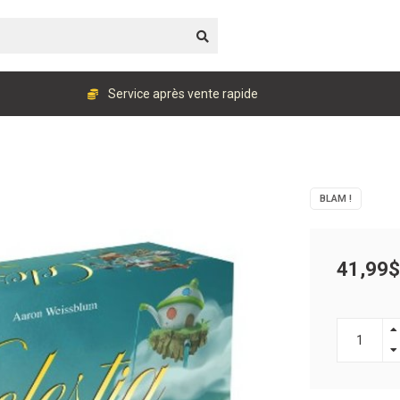
Service après vente rapide
BLAM !
41,99