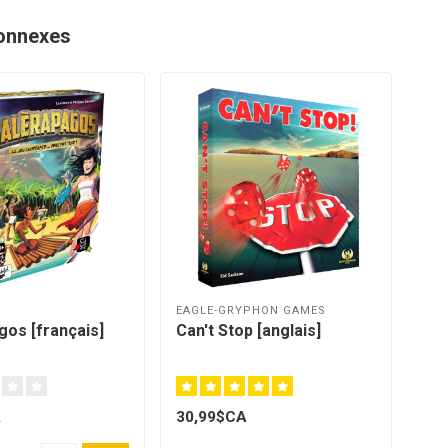
onnexes
EAGLE-GRYPHON GAMES
gos [français]
Can't Stop [anglais]
A
30,99$CA