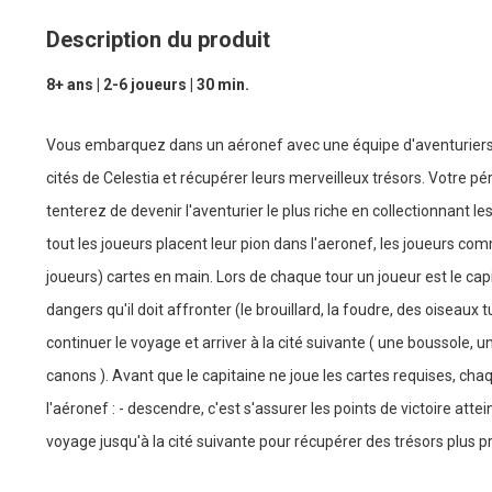
Description du produit
8+ ans | 2-6 joueurs | 30 min.
Vous embarquez dans un aéronef avec une équipe d'aventuriers
cités de Celestia et récupérer leurs merveilleux trésors. Votre p
tenterez de devenir l'aventurier le plus riche en collectionnant le
tout les joueurs placent leur pion dans l'aeronef, les joueurs co
joueurs) cartes en main. Lors de chaque tour un joueur est le cap
dangers qu'il doit affronter (le brouillard, la foudre, des oiseaux t
continuer le voyage et arriver à la cité suivante ( une boussole
canons ). Avant que le capitaine ne joue les cartes requises, cha
l'aéronef : - descendre, c'est s'assurer les points de victoire atteint
voyage jusqu'à la cité suivante pour récupérer des trésors plus p