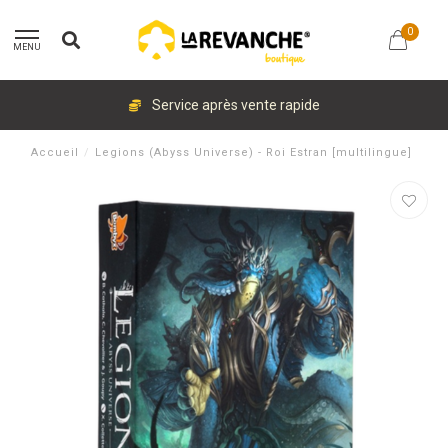
0
MENU
Service après vente rapide
Accueil
/
Legions (Abyss Universe) - Roi Estran [multilingue]