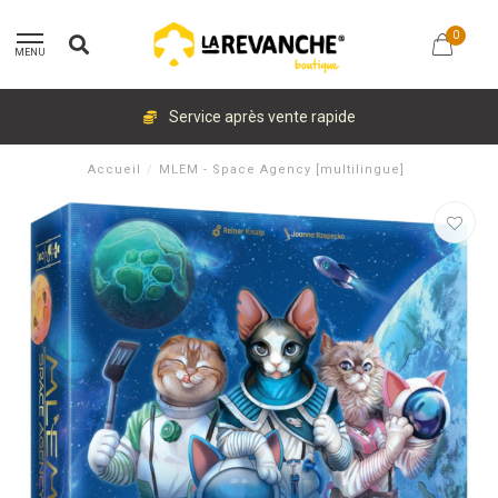
0
MENU
Service après vente rapide
Accueil
/
MLEM - Space Agency [multilingue]