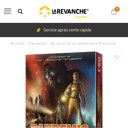
0
MENU
Service après vente rapide
Accueil
/
Pandemic : Au seuil de la catastrophe [français]