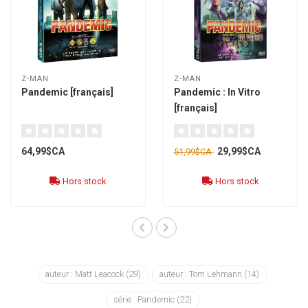
Z-MAN
Z-MAN
Pandemic [français]
Pandemic : In Vitro
[français]
64,99$CA
29,99$CA
51,99$CA
Hors stock
Hors stock
auteur : Matt Leacock
(29)
auteur : Tom Lehmann
(14)
série : Pandemic
(22)