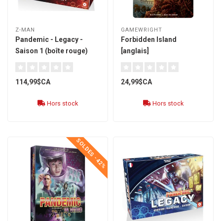
Z-MAN
GAMEWRIGHT
Pandemic - Legacy -
Forbidden Island
Saison 1 (boîte rouge)
[anglais]
[français]
114,99$CA
24,99$CA
Hors stock
Hors stock
SOLDES -42%