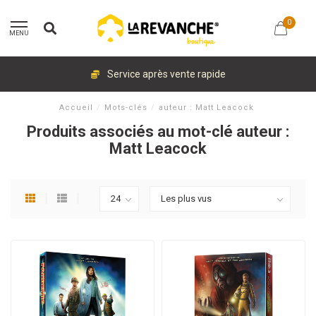
0
MENU
Service après vente rapide
Accueil
/
Mots-clés
/
auteur : Matt Leacock
Produits associés au mot-clé auteur :
Matt Leacock