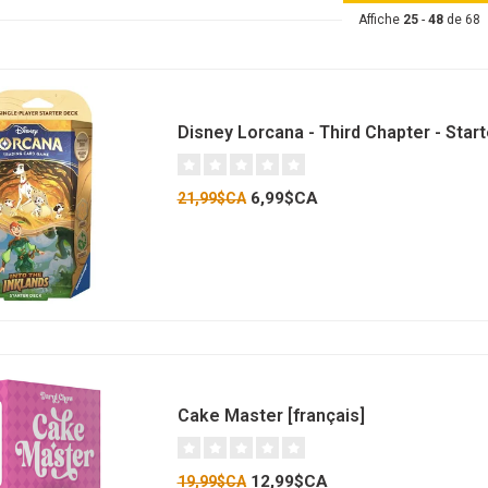
Affiche
25
-
48
de 68
Disney Lorcana - Third Chapter - Star
6,99$CA
21,99$CA
Cake Master [français]
12,99$CA
19,99$CA