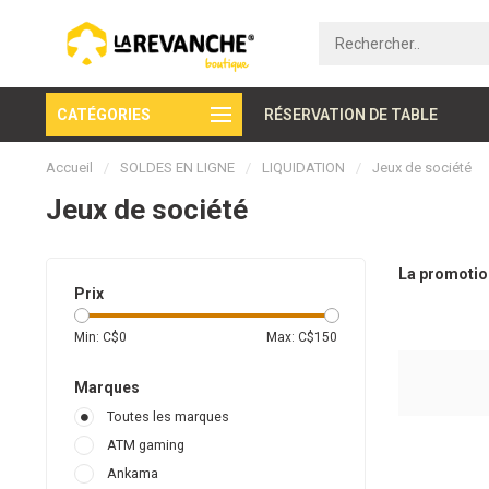
CATÉGORIES
Paiement sécurisé
RÉSERVATION DE TABLE
Accueil
/
SOLDES EN LIGNE
/
LIQUIDATION
/
Jeux de société
Jeux de société
La promotion
Prix
Min: C$
0
Max: C$
150
Marques
Toutes les marques
ATM gaming
Ankama