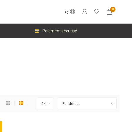
0
FC
Paiement sécurisé