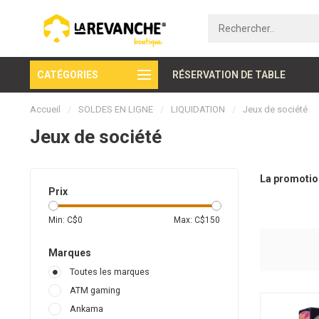
CATÉGORIES
Paiement sécurisé
RÉSERVATION DE TABLE
Accueil
/
SOLDES EN LIGNE
/
LIQUIDATION
/
Jeux de société
Jeux de société
La promotion
Prix
Min: C$
0
Max: C$
150
Marques
Toutes les marques
ATM gaming
Ankama