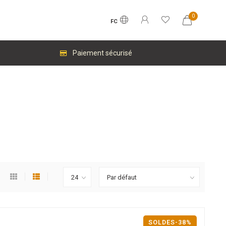
0
FC
Paiement sécurisé
SOLDES-38%