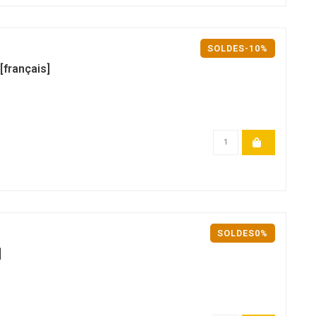
SOLDES-10%
[français]
SOLDES0%
]