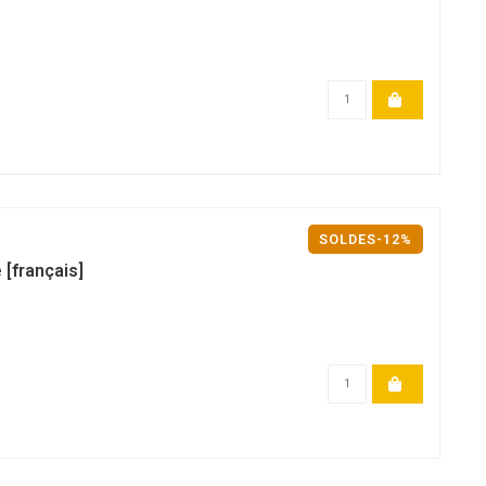
SOLDES-12%
 [français]