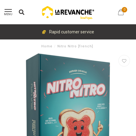
0
MENU
Rapid customer service
Home
/
Nitro Nitro [french]