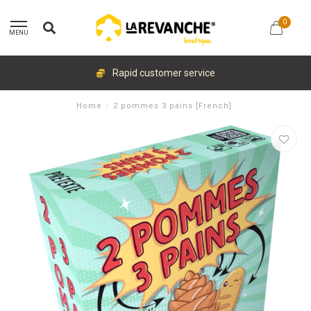
0
MENU
Rapid customer service
Home
/
2 pommes 3 pains [French]