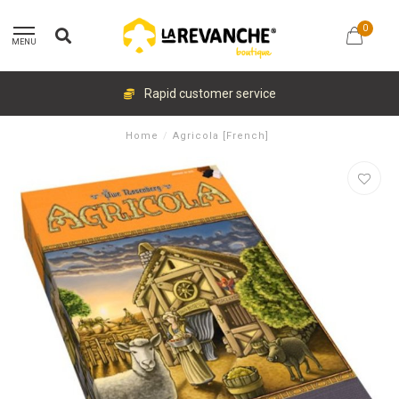
0
MENU
Rapid customer service
Home
/
Agricola [French]