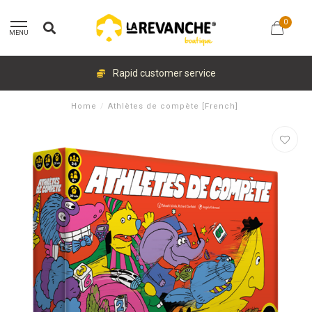
0
MENU
Rapid customer service
Home
/
Athlètes de compète [French]