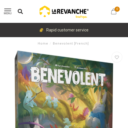
0
MENU
Rapid customer service
Home
/
Benevolent [French]