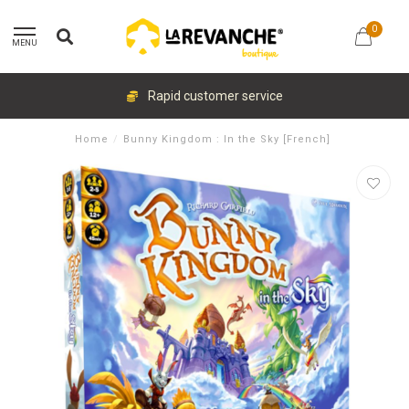
0
MENU
Rapid customer service
Home
/
Bunny Kingdom : In the Sky [French]